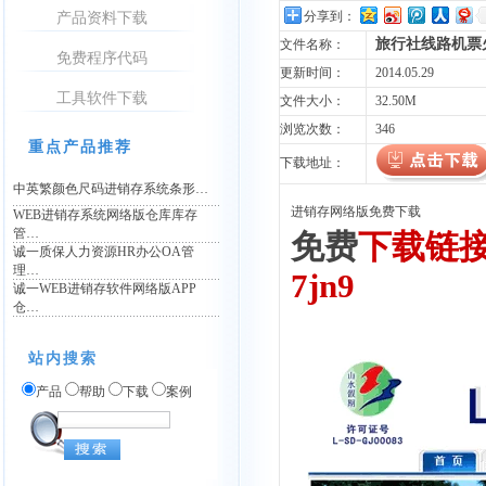
分享到：
产品资料下载
旅行社线路机票
文件名称：
免费程序代码
更新时间：
2014.05.29
工具软件下载
文件大小：
32.50M
浏览次数：
346
重点产品推荐
下载地址：
中英繁颜色尺码进销存系统条形…
进销存网络版免费下载
WEB进销存系统网络版仓库库存
管…
免费
下载链接
诚一质保人力资源HR办公OA管
理…
7jn9
诚一WEB进销存软件网络版APP
仓…
站内搜索
产品
帮助
下载
案例