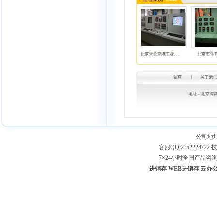
公司地址
客服QQ:2352224722 技
7×24小时全国产品咨询专线：
进销存
WEB进销存
云办