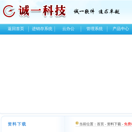
返回首页
进销存系统
云办公
管理系统
产品中心
资料下载
当前位置：
首页
-
资料下载
-
免费