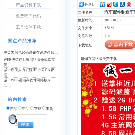
分享到：
产品资料下载
汽车配件制造车
文件名称：
免费程序代码
更新时间：
2013.10.13
工具软件下载
文件大小：
3.51M
浏览次数：
114
重点产品推荐
下载地址：
中英繁颜色尺码进销存系统条形…
进销存网络版免费下载
WEB进销存系统网络版仓库库存
管…
诚一质保人力资源HR办公OA管
理…
诚一WEB进销存软件网络版APP
仓…
站内搜索
产品
帮助
下载
案例