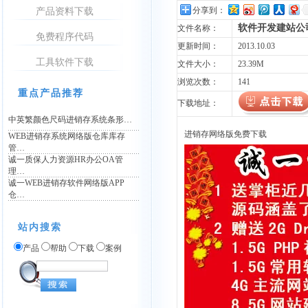
分享到：
产品资料下载
软件开发建站公
文件名称：
免费程序代码
更新时间：
2013.10.03
工具软件下载
文件大小：
23.39M
浏览次数：
141
重点产品推荐
下载地址：
中英繁颜色尺码进销存系统条形…
进销存网络版免费下载
WEB进销存系统网络版仓库库存
管…
诚一质保人力资源HR办公OA管
理…
诚一WEB进销存软件网络版APP
仓…
站内搜索
产品
帮助
下载
案例