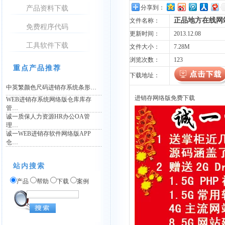
分享到：
产品资料下载
正品地方在线网站
文件名称：
免费程序代码
更新时间：
2013.12.08
工具软件下载
文件大小：
7.28M
浏览次数：
123
重点产品推荐
下载地址：
中英繁颜色尺码进销存系统条形…
进销存网络版免费下载
WEB进销存系统网络版仓库库存
管…
诚一质保人力资源HR办公OA管
理…
诚一WEB进销存软件网络版APP
仓…
站内搜索
产品
帮助
下载
案例