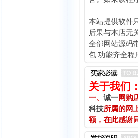
本站提供
软件
后果与本店无
全部网站源码带
包 功能齐全程
关于我们
一、
诚一
网购店
科技
所属的网
额，在此感谢