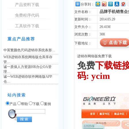
分享到：
产品资料下载
品牌手机销售企
文件名称：
免费程序代码
更新时间：
2014.05.29
工具软件下载
文件大小：
26.41M
浏览次数：
308
重点产品推荐
下载地址：
中英繁颜色尺码进销存系统条形…
进销存网络版免费下载
WEB进销存系统网络版仓库库存
管…
免费
下载链接
诚一质保人力资源HR办公OA管
理…
码: ycim
诚一WEB进销存软件网络版APP
仓…
站内搜索
产品
帮助
下载
案例