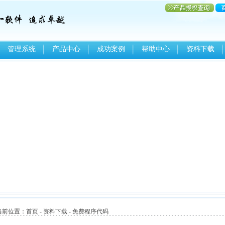
管理系统
产品中心
成功案例
帮助中心
资料下载
当前位置：
首页
-
资料下载
-
免费程序代码