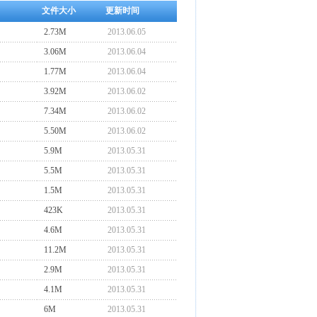
文件大小
更新时间
2.73M
2013.06.05
3.06M
2013.06.04
1.77M
2013.06.04
3.92M
2013.06.02
7.34M
2013.06.02
5.50M
2013.06.02
5.9M
2013.05.31
5.5M
2013.05.31
1.5M
2013.05.31
423K
2013.05.31
4.6M
2013.05.31
11.2M
2013.05.31
2.9M
2013.05.31
4.1M
2013.05.31
6M
2013.05.31