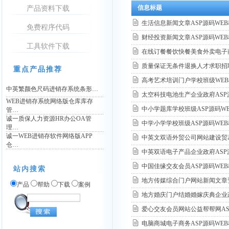
信息标题
产品资料下载
生活信息新闻文章ASP源码WE
免费程序代码
财经投资新闻文章ASP源码WE
工具软件下载
在线订餐餐饮快餐美食外卖电子商
质量保证无条件退换人才求职招
重点产品推荐
高考艺术培训门户学校班级WEB
中英繁颜色尺码进销存系统条形…
太空科技电池生产企业政府ASP
WEB进销存系统网络版仓库库存
中小学题库学校班级ASP源码W
管…
诚一质保人力资源HR办公OA管
中学小学学校班级ASP源码WE
理…
诚一WEB进销存软件网络版APP
中英文双语外贸公司网站建设贸易
仓…
中英双语电子产品企业政府AS
中国佳缘交友会员ASP源码WE
站内搜索
地方传媒综合门户网站新闻文章资
产品
帮助
下载
案例
地方婚庆门户结婚婚嫁庆典企业政
爱心交友会员网站公益帮帮网AS
电脑商城电子商务ASP源码WE