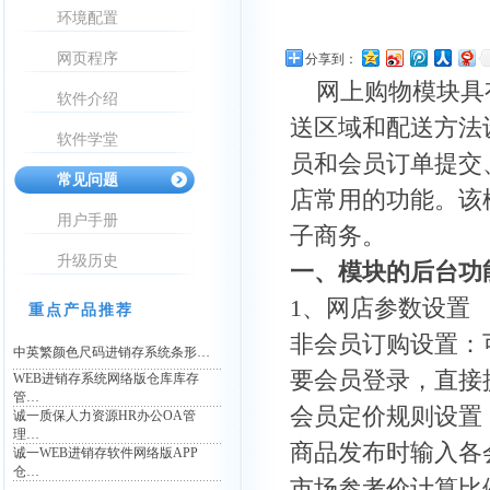
环境配置
网页程序
分享到：
网上购物模块具有
软件介绍
送区域和配送方法
软件学堂
员和会员订单提交
常见问题
店常用的功能。该
用户手册
子商务。
升级历史
一、模块的后台功
1、网店参数设置
重点产品推荐
非会员订购设置：
中英繁颜色尺码进销存系统条形…
要会员登录，直接
WEB进销存系统网络版仓库库存
管…
会员定价规则设置
诚一质保人力资源HR办公OA管
理…
商品发布时输入各
诚一WEB进销存软件网络版APP
仓…
市场参考价计算比