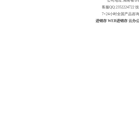
公司地址:湖南省
客服QQ:2352224722 技
7×24小时全国产品咨询专线：
进销存
WEB进销存
云办