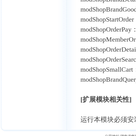
modShopBrand
modShopStartOr
modShopOrderP
modShopMembe
modShopOrderDe
modShopOrder
modShopSmall
modShopBrandQ
[扩展模块相关性]
运行本模块必须安