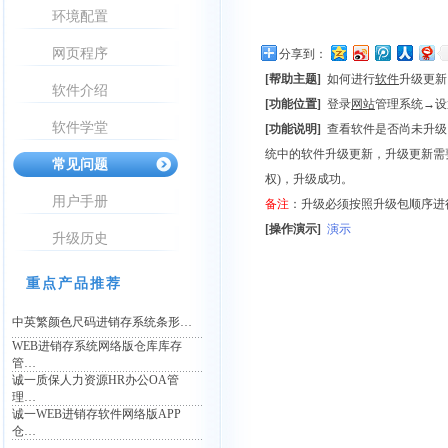
环境配置
网页程序
分享到：
[帮助主题]
如何进行
软件
升级更新
软件介绍
[功能位置]
登录
网站
管理系统→设
软件学堂
[功能说明]
查看软件是否尚未升级，
统中的软件升级更新，升级更新需
常见问题
权)，升级成功。
用户手册
备注
：升级必须按照升级包顺序进
[操作演示]
演示
升级历史
重点产品推荐
中英繁颜色尺码进销存系统条形…
WEB进销存系统网络版仓库库存
管…
诚一质保人力资源HR办公OA管
理…
诚一WEB进销存软件网络版APP
仓…