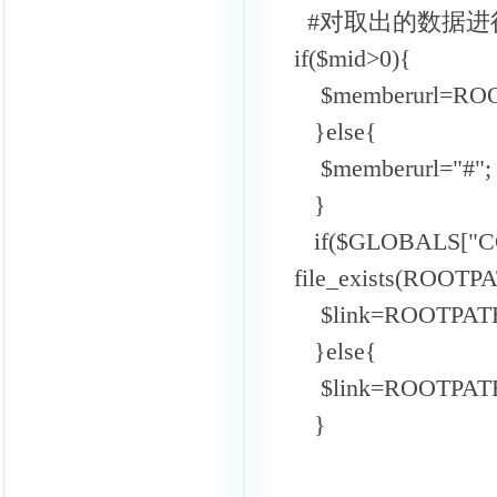
#对取出的数据进
if($mid>0){
$memberurl=ROOT
}else{
$memberurl="#";
}
if($GLOBALS["CO
file_exists(ROOTPAT
$link=ROOTPATH."n
}else{
$link=ROOTPATH."n
}