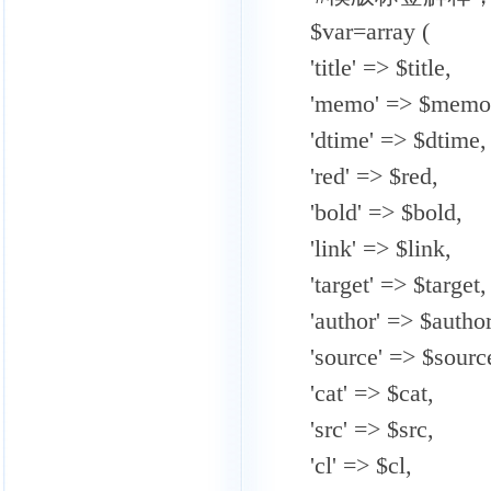
$var=array (
'title' => $title,
'memo' => $memo
'dtime' => $dtime,
'red' => $red,
'bold' => $bold,
'link' => $link,
'target' => $target,
'author' => $author
'source' => $sourc
'cat' => $cat,
'src' => $src,
'cl' => $cl,