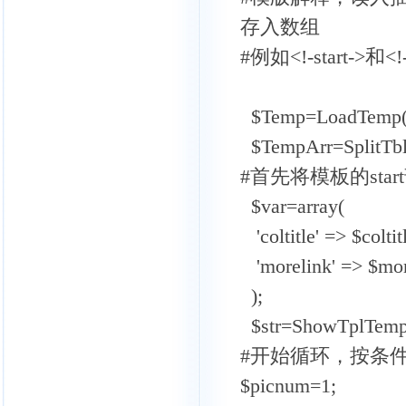
存入数组
#例如<!-start->和
$Temp=LoadTemp(
$TempArr=SplitTb
#首先将模板的st
$var=array(
'coltitle' => $coltit
'morelink' => $mor
);
$str=ShowTplTemp($
#开始循环，按条
$picnum=1;