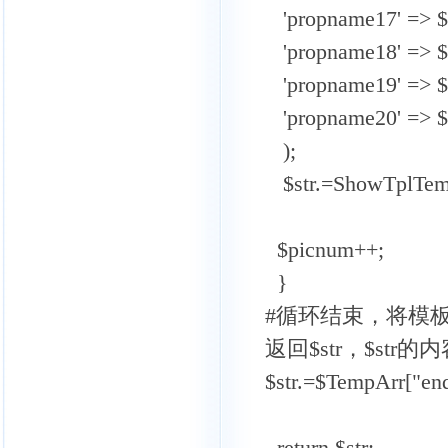
'propname17' => $
'propname18' => $
'propname19' => $
'propname20' => 
);
$str.=ShowTplTemp(
$picnum++;
}
#循环结束，将模板的
返回$str，$st
$str.=$TempArr["end
return $str;