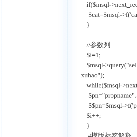
if($msql->next_rec
$cat=$msql->f('cat
}
//参数列
$i=1;
$msql->query("sele
xuhao");
while($msql->next_
$pn="propname".$
$$pn=$msql->f('pr
$i++;
}
#模版标签解释，