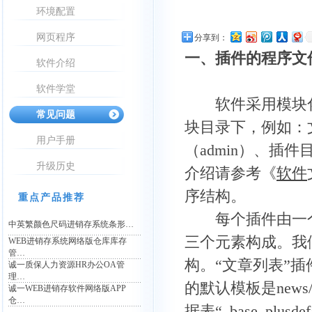
环境配置
网页程序
分享到：
一、插件的程序文
软件介绍
软件学堂
软件采用模块化
常见问题
块目录下，例如：
用户手册
（admin）、插件目
升级历史
介绍请参考《
软件
序结构。
重点产品推荐
每个插件由一个
中英繁颜色尺码进销存系统条形…
三个元素构成。我
WEB进销存系统网络版仓库库存
管…
构。“文章列表”插件程
诚一质保人力资源HR办公OA管
理…
的默认模板是news/t
诚一WEB进销存软件网络版APP
仓…
据表“_base_pl