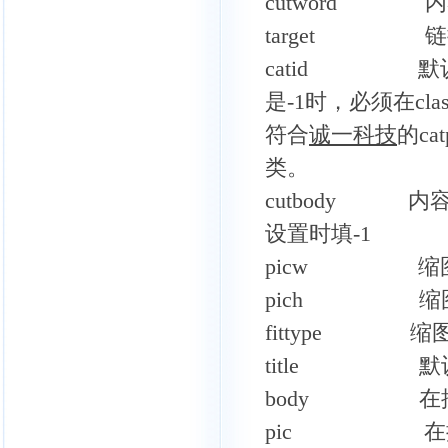
cutword 
target 链接打
catid 默认
是-1时，必须在c
符合
诚一
科技
的c
类。
cutbody 内
设置时填-1
picw 缩图宽
pich 缩图高
fittype 缩
title 默
body 在插件
pic 在插件