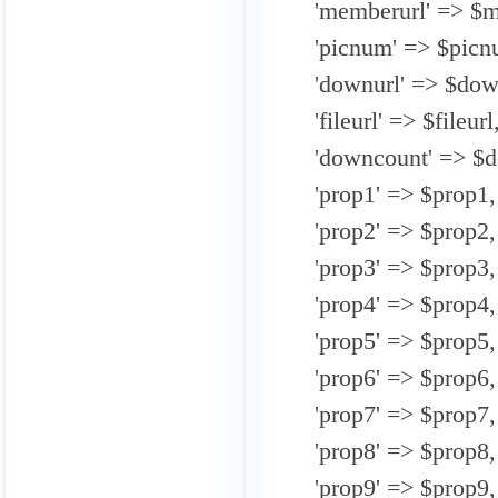
'memberurl' => $m
'picnum' => $picn
'downurl' => $dow
'fileurl' => $fileurl
'downcount' => $d
'prop1' => $prop1,
'prop2' => $prop2,
'prop3' => $prop3,
'prop4' => $prop4,
'prop5' => $prop5,
'prop6' => $prop6,
'prop7' => $prop7,
'prop8' => $prop8,
'prop9' => $prop9,