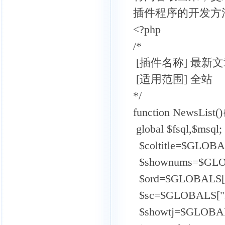
插件程序的开发方
<?php
/*
[插件名称] 最新
[适用范围] 全站
*/
function NewsList
global $fsql,$m
$coltitle=$GLOBAL
$shownums=$GLOB
$ord=$GLOBALS["
$sc=$GLOBALS["P
$showtj=$GLOBALS