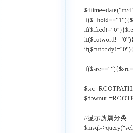
$dtime=date("m/d"
if($ifbold=="1"){$b
if($ifred!="0"){$red
if($cutword!="0"){$
if($cutbody!="0")
if($src==""){$src="
$src=ROOTPATH.$
$downurl=ROOTPAT
//显示所属分类
$msql->query("sele