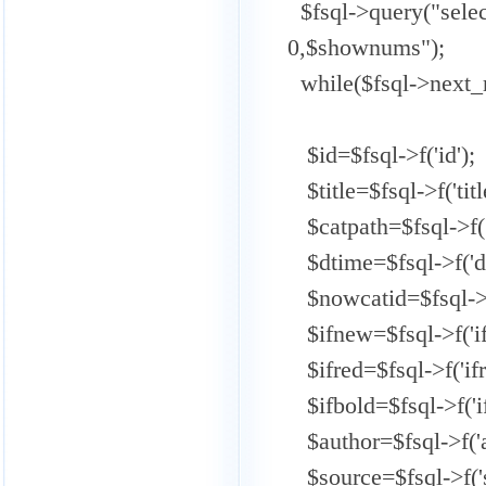
$fsql->query("selec
0,$shownums");
while($fsql->next_r
$id=$fsql->f('id');
$title=$fsql->f('title
$catpath=$fsql->f('
$dtime=$fsql->f('dt
$nowcatid=$fsql->f(
$ifnew=$fsql->f('if
$ifred=$fsql->f('ifr
$ifbold=$fsql->f('if
$author=$fsql->f('a
$source=$fsql->f('s