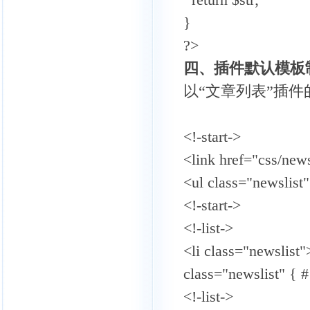
}
?>
四、插件默认模板
以“文章列表”插件的默
<!-start->
<link href="css/news
<ul class="newslist
<!-start->
<!-list->
<li class="newslist"
class="newslist" { # 
<!-list->