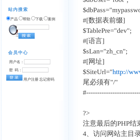
$dbPass="mypa
站内搜索
#[数据表前缀]
产品
帮助
下载
案例
$TablePre="dev";
#[语言]
$sLan="zh_cn";
#[网址]
$SiteUrl="
http://w
尾必须有"/"
#------------------------
?>
注意最后的PHP
4、访问网站主目录下的