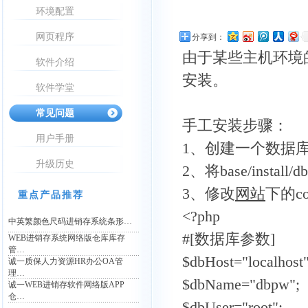
环境配置
网页程序
分享到：
由于某些主机环境
软件介绍
安装。
软件学堂
常见问题
手工安装步骤：
用户手册
1、创建一个数据库，建
升级历史
2、将base/install
3、修改
网站
下的co
重点产品推荐
<?php
中英繁颜色尺码进销存系统条形…
#[数据库参数]
WEB进销存系统网络版仓库库存
管…
$dbHost="loc
诚一质保人力资源HR办公OA管
理…
$dbName="d
诚一WEB进销存软件网络版APP
仓…
$dbUser="