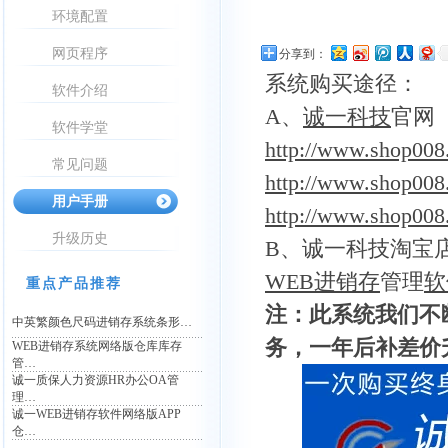
环境配置
网页程序
分享到：
系统购买途径：
软件介绍
A、
诚一
科技
官网
软件学堂
http://www.shop008
常见问题
http://www.shop008
用户手册
http://www.shop008
升级历史
B、诚一科技淘宝
WEB
进销存
管理
软
重点产品推荐
注：此系统我们不
中英繁颜色尺码进销存系统条形…
务，一年后补差价
WEB进销存系统网络版仓库库存
管…
诚一质保人力资源HR办公OA管
理…
诚一WEB进销存软件网络版APP
仓…