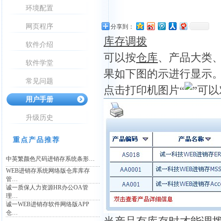
环境配置
网页程序
分享到：
库存调拨
软件介绍
可以按
仓库
、产品大类
软件学堂
果如下图的示进行显示
常见问题
点击打印机图片“
”可
用户手册
升级历史
重点产品推荐
中英繁颜色尺码进销存系统条形…
WEB进销存系统网络版仓库库存
管…
诚一质保人力资源HR办公OA管
理…
诚一WEB进销存软件网络版APP
仓…