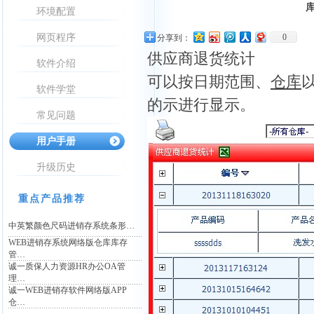
环境配置
网页程序
0
分享到：
供应商退货统计
软件介绍
可以按日期范围、
仓库
软件学堂
的示进行显示。
常见问题
用户手册
升级历史
重点产品推荐
中英繁颜色尺码进销存系统条形…
WEB进销存系统网络版仓库库存
管…
诚一质保人力资源HR办公OA管
理…
诚一WEB进销存软件网络版APP
仓…