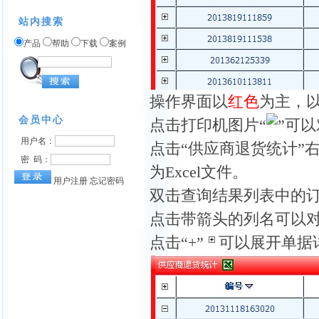
站内搜索
产品
帮助
下载
案例
操作界面以
红色
为主，
点击打印机图片“
”可
点击“供应商退货统计”右边
为Excel文件。
双击查询结果列表中的
点击带箭头的列名可以
点击“+”
可以展开单据