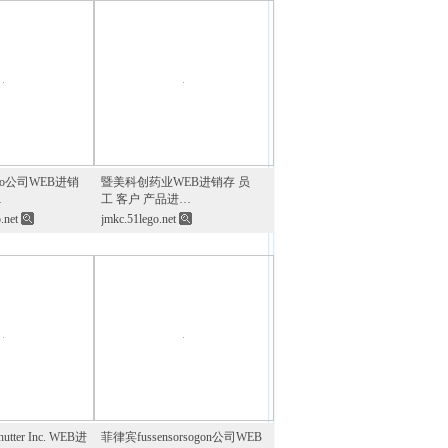
ao公司WEB进销
暨美科创药业WEB进销存 员
…
工 客户 产品进…
.net
jmkc.51lego.net
tter Inc. WEB进
菲律宾fussensorsogon公司WEB