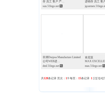
存 员工 客户 产…
进销存 员工 客
sun.51lego.net
jqcarmen.51lego.
非洲Durpoa Manufacture Limited
肯尼亚
公司WEB进…
MAX EXCELL
dml.51lego.net
max.51lego.net
共
128
条记录 页次：
1
/9 每页：
15
条记录
1
[
2
][
3
][
4
][