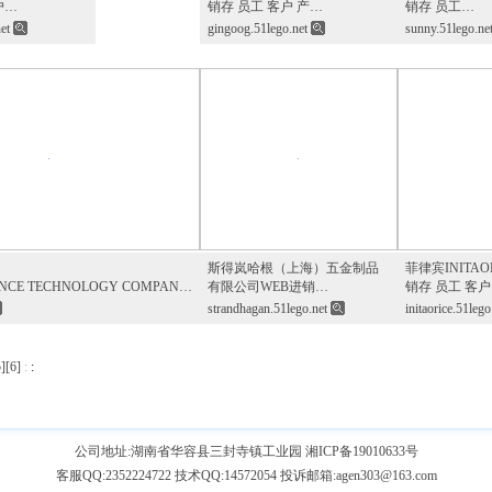
户…
销存 员工 客户 产…
销存 员工…
net
gingoog.51lego.net
sunny.51lego.ne
斯得岚哈根（上海）五金制品
菲律宾INITAO
ENCE TECHNOLOGY COMPAN…
有限公司WEB进销…
销存 员工 客
strandhagan.51lego.net
initaorice.51lego
5
][
6
]
:
:
公司地址:湖南省华容县三封寺镇工业园
湘ICP备19010633号
客服QQ:2352224722 技术QQ:14572054 投诉邮箱:agen303@163.com